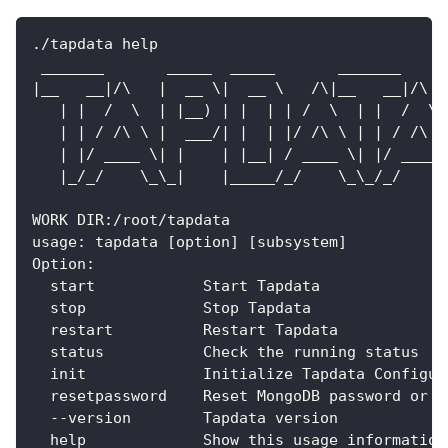
./tapdata help
 _______       _____  _____       _______
|__   __|/\   |  __ \|  __ \   /\|__   __|/\  
   | |  /  \  | |__) | |  | | /  \  | |  /  \ 
   | | / /\ \ |  ___/| |  | |/ /\ \ | | / /\ \
   | |/ ____ \| |    | |__| / ____ \| |/ ____ 
   |_/_/    \_\_|    |_____/_/    \_\_/_/    \
WORK DIR:/root/tapdata
usage: tapdata [option] [subsystem]
Option:
  start            Start Tapdata
  stop             Stop Tapdata
  restart          Restart Tapdata
  status           Check the running status
  init             Initialize Tapdata Configur
  resetpassword    Reset MongoDB password or c
  --version        Tapdata version
  help             Show this usage information