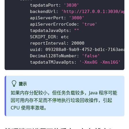
tapdataPort
:
'3030'
backendUrl
:
'http://127.0.0.1:3030/api
apiServerPort
:
'3080'
apiServerErrorCode
:
'true'
tapdataJavaOpts
:
""
SCRIPT_DIR
:
 etc
reportInterval
:
20000
uuid
:
 093288a0
-
9ab9
-
4752
-
bd1c
-
7163aea4
Decimal128ToNumber
:
'false'
tapdataTMJavaOpts
:
'-Xmx8G -Xms16G'
提示
如果内存分配较小，但任务负载较多，Java 程序可能
因可用内存不足而不停地执行垃圾回收操作，引起
CPU 使用率激增。