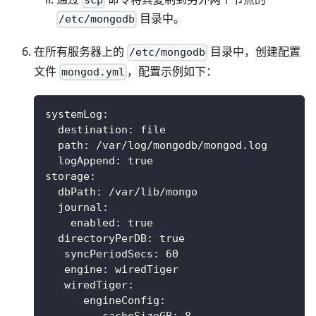
scp
目录中。
/etc/mongodb
在所有服务器上的
目录中，创建配置
/etc/mongodb
文件
，配置示例如下：
mongod.yml
systemLog
:
destination
:
 file
path
:
 /var/log/mongodb/mongod.log
logAppend
:
true
storage
:
dbPath
:
 /var/lib/mongo
journal
:
enabled
:
true
directoryPerDB
:
true
syncPeriodSecs
:
60
engine
:
 wiredTiger
wiredTiger
:
engineConfig
:
cacheSizeGB
:
8