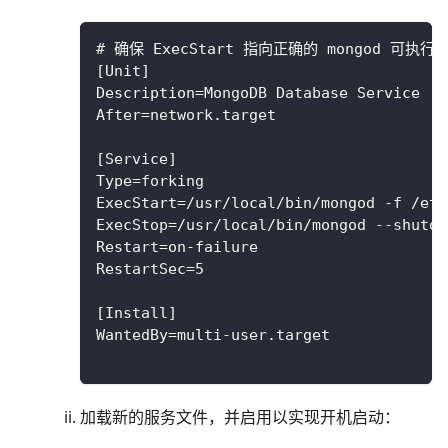
# 确保 ExecStart 指向正确的 mongod 可
[Unit]
Description=MongoDB Database Service
After=network.target
[Service]
Type=forking
ExecStart=/usr/local/bin/mongod -f /etc
ExecStop=/usr/local/bin/mongod --shutdo
Restart=on-failure
RestartSec=5
[Install]
WantedBy=multi-user.target
加载新的服务文件，并启用以实现开机启动：