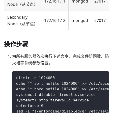
172.16.1.11
mongod
27017
Node（从节点）
Secondary
172.16.1.12
mongod
27017
Node（从节点）
操作步骤
为所有服务器依次执行下述命令，完成文件访问数、防
火墙等系统参数设置。
ulimit -n 1024000 
echo "* soft nofile 1024000" >> /etc/secur
echo "* hard nofile 1024000" >> /etc/secur
systemctl disable firewalld.service 
systemctl stop firewalld.service 
setenforce 0 
sed -i "s/enforcing/disabled/g" /etc/selin