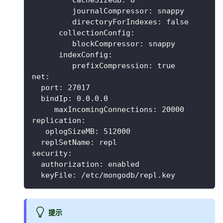
journalCompressor
:
 snappy
directoryForIndexes
:
false
collectionConfig
:
blockCompressor
:
 snappy
indexConfig
:
prefixCompression
:
true
net
:
port
:
27017
bindIp
:
 0.0.0.0
maxIncomingConnections
:
20000
replication
:
oplogSizeMB
:
512000
replSetName
:
 repl
security
:
authorization
:
 enabled
keyFile
:
 /etc/mongodb/repl.key
提示