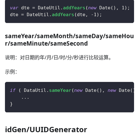
var
 dte 
=
DateUtil
.
addYears
(
new
Date
(
)
,
1
)
;
dte 
=
DateUtil
.
addYears
(
dte
,
-
1
)
;
sameYear/sameMonth/sameDay/sameHou
r/sameMinute/sameSecond
说明：对日期的年/月/日/时/分/秒进行比较运算。
示例：
if
(
DataUtil
.
sameYear
(
new
Date
(
)
,
new
Date
(
)
)
...
}
idGen/UUIDGenerator