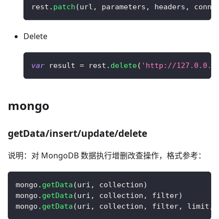
rest
.
patch
(
url
,
 parameters
,
 headers
,
 conne
Delete
var
 result 
=
 rest
.
delete
(
'http://127.0.0.1
mongo
getData/insert/update/delete
说明：对 MongoDB 数据执行增删改查操作，格式参考：
mongo
.
getData
(
uri
,
 collection
)
mongo
.
getData
(
uri
,
 collection
,
 filter
)
mongo
.
getData
(
uri
,
 collection
,
 filter
,
 limit
,
 