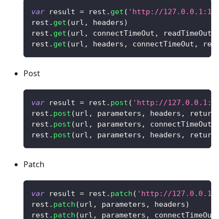
var
 result 
=
 rest
.
get
(
'http://127.0.0.1:12
rest
.
get
(
url
,
 headers
)
rest
.
get
(
url
,
 connectTimeOut
,
 readTimeOut
)
rest
.
get
(
url
,
 headers
,
 connectTimeOut
,
 rea
Post
var
 result 
=
 rest
.
post
(
'http://127.0.0.1:1
rest
.
post
(
url
,
 parameters
,
 headers
,
 return
rest
.
post
(
url
,
 parameters
,
 connectTimeOut
,
rest
.
post
(
url
,
 parameters
,
 headers
,
 return
Patch
var
 result 
=
 rest
.
patch
(
'http://127.0.0.1:
rest
.
patch
(
url
,
 parameters
,
 headers
)
rest
.
patch
(
url
,
 parameters
,
 connectTimeOut