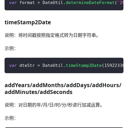
var
 format 
=
DateUtil
.
determineDateFormat
(
'201
timeStamp2Date
说明：将时间戳按照指定格式转为日期字符串。
示例：
var
 dteStr 
=
DateUtil
.
timeStamp2Date
(
159223301
addYears/addMonths/addDays/addHours/
addMinutes/addSeconds
说明：对日期的年/月/日/时/分/秒进行加减运算。
示例：