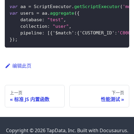
var
 aa 
=
ScriptExecutor
.
getScriptExecutor
(
'mon
var
 users 
=
 aa
.
aggregate
(
{
database
:
"test"
,
collection
:
"user"
,
pipeline
:
[
{
'$match'
:
{
'CUSTOMER_ID'
:
'C0000
}
)
;
编辑此页
上一页
下一页
标准 JS 内置函数
性能测试
Copyright © 2026 TapData, Inc. Built with Docusaurus.