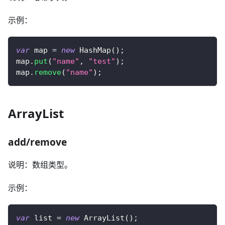
示例：
var
 map 
=
new
HashMap
(
)
;
map
.
put
(
"name"
,
"test"
)
;
map
.
remove
(
"name"
)
;
ArrayList
add/remove
说明：数组类型。
示例：
var
 list 
=
new
ArrayList
(
)
;