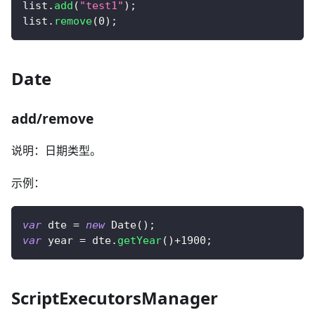
list
.
add
(
"test1"
)
;
list
.
remove
(
0
)
;
Date
add/remove
说明：日期类型。
示例：
var
 dte 
=
new
Date
(
)
;
var
 year 
=
 dte
.
getYear
(
)
+
1900
;
ScriptExecutorsManager