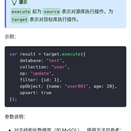
提示
前为
表示对源库执行操作，为
execute
source
表示对目标库执行操作。
target
示例：
var
 result 
=
 target
.
execute
(
{
database
:
"test"
,
collection
:
"user"
,
op
:
"update"
,
filter
:
{
id
:
1
}
,
opObject
:
{
name
:
"user001"
,
age
:
20
}
,
upsert
:
true
}
)
;
参数说明：
对于结构化数据库（如 MySQL），使用方法可参考：