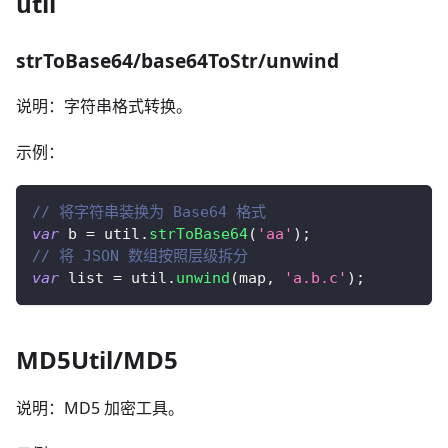
util
strToBase64/base64ToStr/unwind
说明：字符串格式转换。
示例：
// 将字符串装换为 Base64 格式
var
 b 
=
 util
.
strToBase64
(
'aa'
)
;
// 将 JSON 数组按照层级拆分
var
 list 
=
 util
.
unwind
(
map
,
'a.b.c'
)
;
MD5Util/MD5
说明：MD5 加密工具。