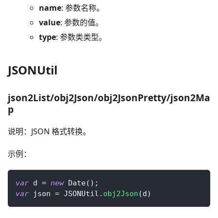
name
: 参数名称。
value
: 参数的值。
type
: 参数类类型。
JSONUtil
json2List/obj2Json/obj2JsonPretty/json2Ma
p
说明：JSON 格式转换。
示例：
var
 d 
=
new
Date
(
)
;
var
 json 
=
JSONUtil
.
obj2Json
(
d
)