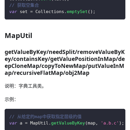
// 获取空集合
var
 set 
=
Collections
.
emptySet
(
)
;
MapUtil
getValueByKey/needSplit/removeValueByK
ey/containsKey/getValuePositionInMap/de
epCloneMap/copyToNewMap/putValueInM
ap/recursiveFlatMap/obj2Map
说明：字典工具类。
示例：
// 从给定的map中获取指定层级的值
var
 a 
=
MapUtil
.
getValueByKey
(
map
,
'a.b.c'
)
;