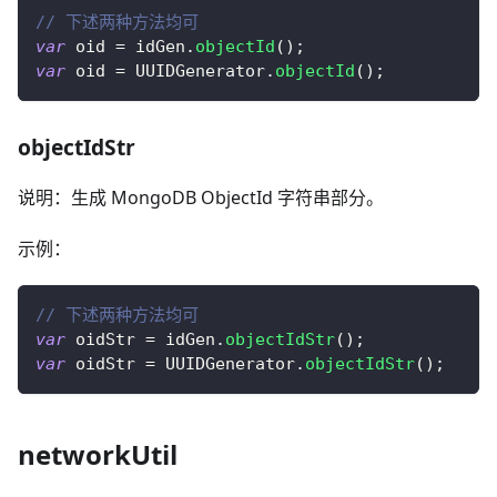
// 下述两种方法均可
var
 oid 
=
 idGen
.
objectId
(
)
;
var
 oid 
=
UUIDGenerator
.
objectId
(
)
;
objectIdStr
说明：生成 MongoDB ObjectId 字符串部分。
示例：
// 下述两种方法均可
var
 oidStr 
=
 idGen
.
objectIdStr
(
)
;
var
 oidStr 
=
UUIDGenerator
.
objectIdStr
(
)
;
networkUtil