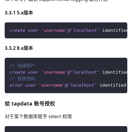
3.3.1 5.x版本
create
user
'username'
@'localhost'
 identified 
3.3.2 8.x版本
// 创建用户 
create
user
'username'
@'localhost'
 identified 
// 修改密码 
alter
user
'username'
@'localhost'
 identified 
w
给 tapdata 账号授权
对于某个数据库赋予 select 权限