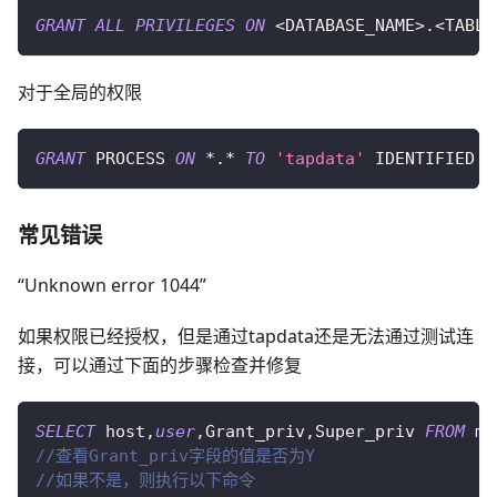
GRANT
ALL
PRIVILEGES
ON
<
DATABASE_NAME
>
.
<
TABLE
对于全局的权限
GRANT
 PROCESS 
ON
*
.
*
TO
'tapdata'
 IDENTIFIED 
B
常见错误
“Unknown error 1044”
如果权限已经授权，但是通过tapdata还是无法通过测试连
接，可以通过下面的步骤检查并修复
SELECT
 host
,
user
,
Grant_priv
,
Super_priv 
FROM
 my
//查看Grant_priv字段的值是否为Y 
//如果不是，则执行以下命令 