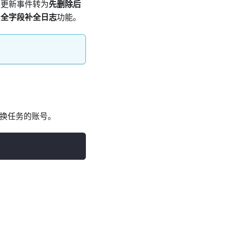
将更新事件转为
先删除后
启
全字段补全日志
功能。
转换任务的账号。