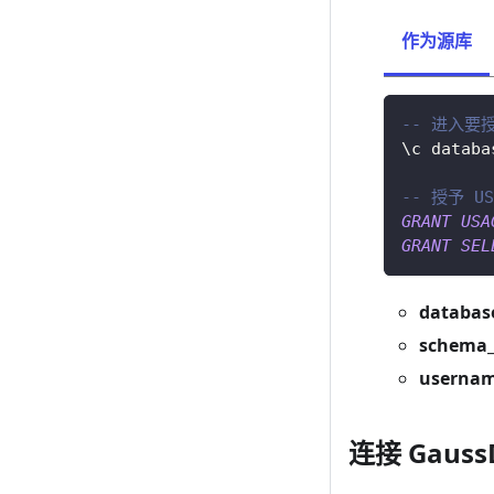
作为源库
-- 进入要
\c databa
-- 授予 U
GRANT
USA
GRANT
SEL
databa
schema
userna
连接 Gauss