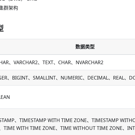
集群架构
型
数据类型
CHAR、VARCHAR2、TEXT、CHAR、NVARCHAR2
GER、BIGINT、SMALLINT、NUMERIC、DECIMAL、REAL、DOU
LEAN
STAMP、TIMESTAMP WITH TIME ZONE、TIMESTAMP WITH
、TIME WITH TIME ZONE、TIME WITHOUT TIME ZONE、INT