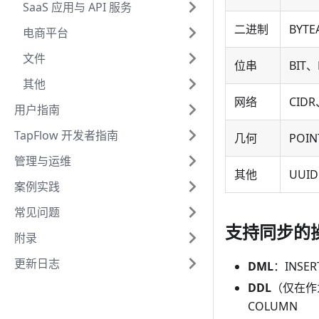
SaaS 应用与 API 服务
二进制
BYTE
电商平台
文件
位串
BIT、
其他
网络
CIDR
用户指南
TapFlow 开发者指南
几何
POI
管理与运维
其他
UUI
案例实践
常见问题
支持同步的
附录
更新日志
DML
：INSER
DDL
（仅在作
COLUMN