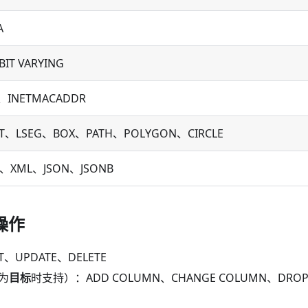
A
BIT VARYING
、INETMACADDR
NT、LSEG、BOX、PATH、POLYGON、CIRCLE
D、XML、JSON、JSONB
操作
T、UPDATE、DELETE
为
目标
时支持）：ADD COLUMN、CHANGE COLUMN、DROP