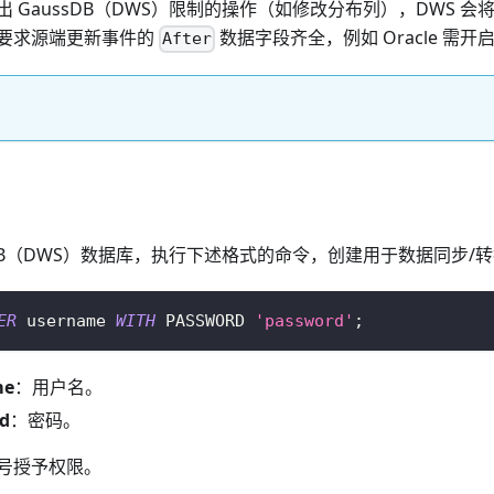
 GaussDB（DWS）限制的操作（如修改分布列），DWS 会
要求源端更新事件的
数据字段齐全，例如 Oracle 需开
After
ssDB（DWS）数据库，执行下述格式的命令，创建用于数据同步/
ER
 username 
WITH
 PASSWORD 
'password'
;
me
：用户名。
d
：密码。
号授予权限。