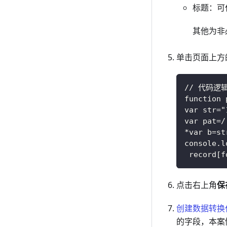
标题：可
其他为非
单击页面上方
// 代码逻
function 
var str="
var pat=/
*var b=st
console.l
 record[f
点击右上角
保
创建数据转换
的字段，本案例为