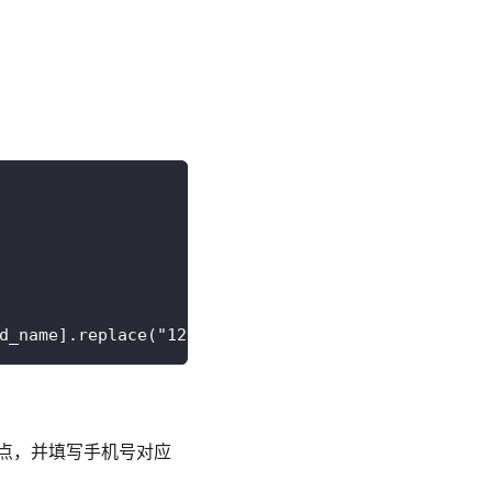
d_name].replace("1234","****"); 
点，并填写手机号对应