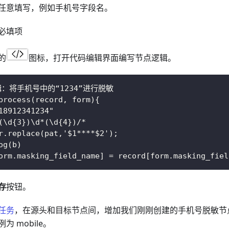
任意填写，例如手机号字段名。
必填项
的
图标，打开代码编辑界面编写节点逻辑。
辑：将手机号中的“1234”进行脱敏
process(record, form){
18912341234"
(\d{3})\d*(\d{4})/*
r.replace(pat,'$1****$2');
og(b)
orm.masking_field_name] = record[form.masking_fiel
存
按钮。
任务
，在源头和目标节点间，增加我们刚刚创建的手机号脱敏节
 mobile。