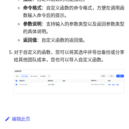
命令格式
：自定义函数的命令格式，方便在调用函
数输入命令后的提示。
参数说明
：支持输入的参数类型以及返回参数类型
的具体说明。
返回值
：自定义函数的返回值。
对于自定义的函数，您可以将其选中并导出备份或分享
给其他团队成本，您也可以导入自定义函数。
编辑此页