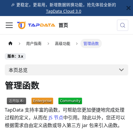
🎉️ 更稳定，更易用，新增数据转换功能，抢先体验全新的
TapData Cloud 3.0
首页
用户指南
高级功能
管理函数
版本：3.x
本页总览
管理函数
TapData 支持丰富的函数，可帮助您更加便捷地完成处理
过程的定义，从而在
JS 节点
中引用。除此以外，您还可以
根据需求自由定义函数或导入第三方 jar 包来引入函数。