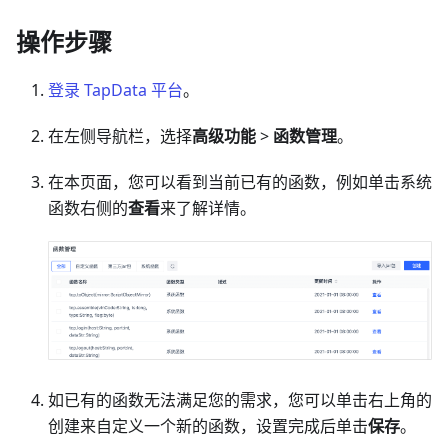
操作步骤
登录 TapData 平台
。
在左侧导航栏，选择
高级功能
>
函数管理
。
在本页面，您可以看到当前已有的函数，例如单击系统
函数右侧的
查看
来了解详情。
如已有的函数无法满足您的需求，您可以单击右上角的
创建来自定义一个新的函数，设置完成后单击
保存
。