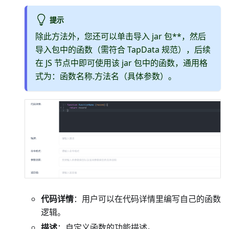
提示
除此方法外，您还可以单击导入 jar 包**，然后
导入包中的函数（需符合 TapData 规范），后续
在 JS 节点中即可使用该 jar 包中的函数，通用格
式为：函数名称.方法名（具体参数）。
代码详情
：用户可以在代码详情里编写自己的函数
逻辑。
描述
：自定义函数的功能描述。