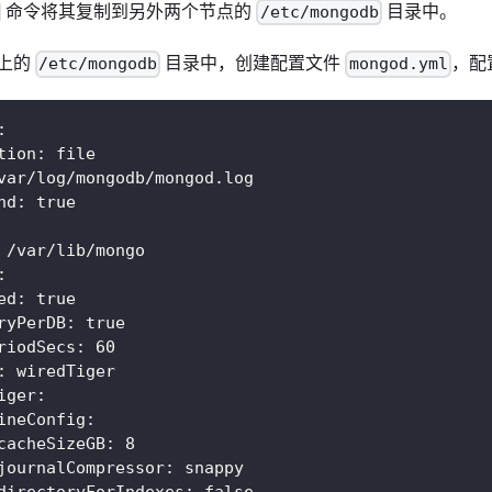
命令将其复制到另外两个节点的
目录中。
/etc/mongodb
上的
目录中，创建配置文件
，配
/etc/mongodb
mongod.yml
:
tion
:
 file
var/log/mongodb/mongod.log
nd
:
true
 /var/lib/mongo
:
ed
:
true
ryPerDB
:
true
riodSecs
:
60
:
 wiredTiger
iger
:
ineConfig
:
cacheSizeGB
:
8
journalCompressor
:
 snappy