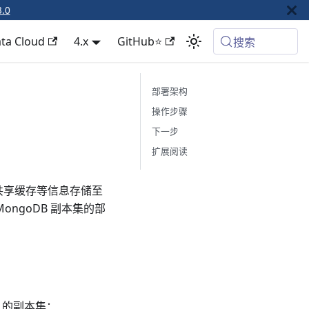
3.0
ta Cloud
4.x
GitHub⭐
搜索
部署架构
操作步骤
下一步
扩展阅读
要配置、共享缓存等信息存储至
ongoDB 副本集的部
 从 的副本集：