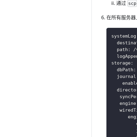
通过
scp
在所有服务器
systemLog
destina
path
:
 /
logAppe
storage
:
dbPath
:
journal
enabl
directo
syncPe
engine
wiredT
eng