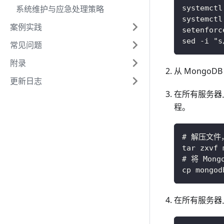
系统维护与应急处理策略
systemctl
systemctl
案例实践
setenforc
sed -i "s
常见问题
附录
从 MongoDB
更新日志
在所有服务器
程。
# 解压文
tar zxvf 
# 将 Mo
cp mongod
在所有服务器