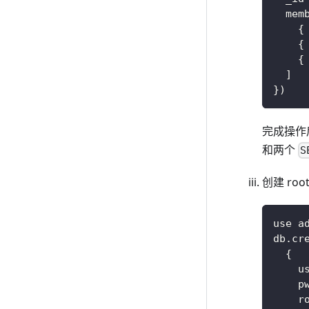
  mem
    {
    {
    {
  ]
})
完成操作
和两个
S
创建 ro
use a
db.cr
  {
    u
    p
    r