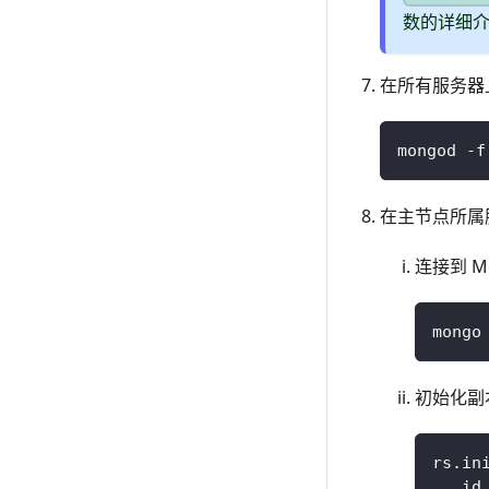
数的详细
在所有服务器上
mongod -f
在主节点所属
连接到 M
mongo
初始化副
rs.in
  _id