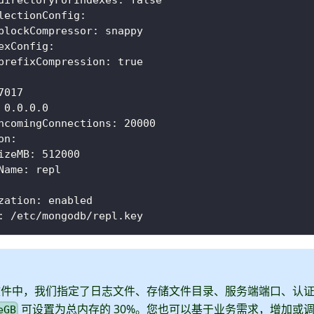
directoryForIndexes
:
false
lectionConfig
:
blockCompressor
:
 snappy
exConfig
:
prefixCompression
:
true
7017
 0.0.0.0
ncomingConnections
:
20000
on
:
izeMB
:
512000
Name
:
 repl
zation
:
 enabled
:
 /etc/mongodb/repl.key
文件中，我们指定了日志文件、存储文件目录、服务端端口、认
可设置为总内存的 30%。您也可以基于业务需求，增加或
eGB