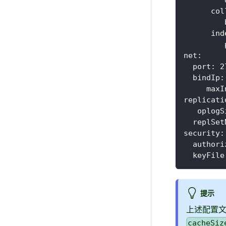
col
ind
net
:
port
:
2
bindIp
:
maxI
replicati
oplogS
replSet
security
:
authori
keyFile
提示
上述配置
cacheSiz