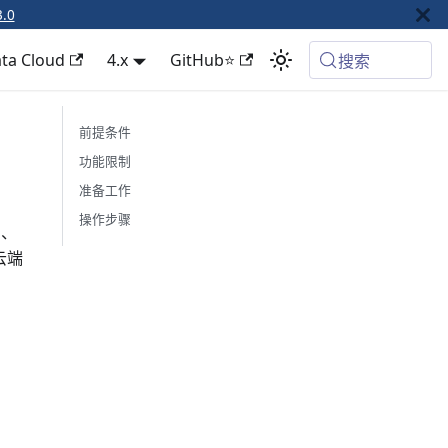
3.0
ta Cloud
4.x
GitHub⭐
搜索
前提条件
功能限制
准备工作
操作步骤
网、
云端