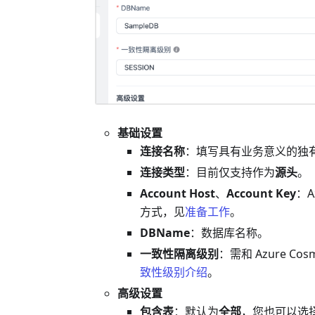
基础设置
连接名称
：填写具有业务意义的独
连接类型
：目前仅支持作为
源头
。
Account Host
、
Account Key
：A
方式，见
准备工作
。
DBName
：数据库名称。
一致性隔离级别
：需和 Azure C
致性级别介绍
。
高级设置
包含表
：默认为
全部
，您也可以选