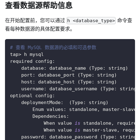
查看数据源帮助信息
在开始配置前，您可以通过
命令查
h <database_type>
看每种数据源的具体配置要求。
# 查看 MySQL 数据源的必填和可选参数
tap
>
 h mysql
required config
:
    database
:
 database_name 
(
Type
:
 string
)
    port
:
 database_port 
(
Type
:
 string
)
    host
:
 database_host 
(
Type
:
 string
)
    username
:
 database_username 
(
Type
:
 string
)
optional config
:
    deploymentMode
:
(
Type
:
 string
)
        Enum values
:
 standalone
,
 master
-
slave
        Dependencies
:
            When value 
is
 standalone
,
 requires
            When value 
is
 master
-
slave
,
 requir
    password
:
 database_password 
(
Type
:
 string
)