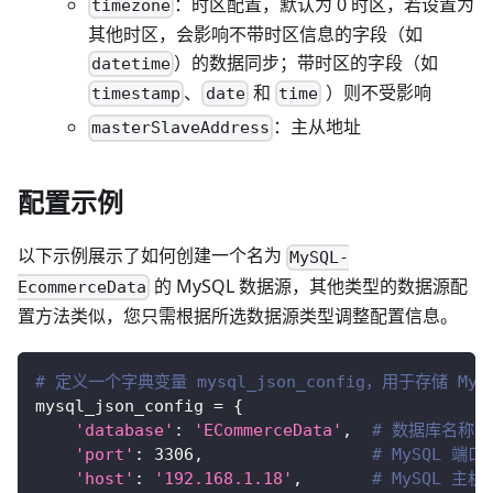
：时区配置，默认为 0 时区，若设置为
timezone
其他时区，会影响不带时区信息的字段（如
）的数据同步；带时区的字段（如
datetime
、
和
）则不受影响
timestamp
date
time
：主从地址
masterSlaveAddress
配置示例
以下示例展示了如何创建一个名为
MySQL-
的 MySQL 数据源，其他类型的数据源配
EcommerceData
置方法类似，您只需根据所选数据源类型调整配置信息。
# 定义一个字典变量 mysql_json_config，用于存储 M
mysql_json_config 
=
{
'database'
:
'ECommerceData'
,
# 数据库名称
'port'
:
3306
,
# MySQL 端口
'host'
:
'192.168.1.18'
,
# MySQL 主机