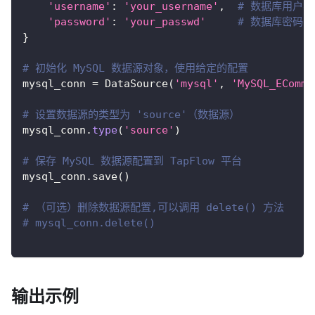
'username'
:
'your_username'
,
# 数据库用户名
'password'
:
'your_passwd'
# 数据库密码
}
# 初始化 MySQL 数据源对象，使用给定的配置
mysql_conn 
=
 DataSource
(
'mysql'
,
'MySQL_EComme
# 设置数据源的类型为 'source'（数据源）
mysql_conn
.
type
(
'source'
)
# 保存 MySQL 数据源配置到 TapFlow 平台
mysql_conn
.
save
(
)
# （可选）删除数据源配置,可以调用 delete() 方法
# mysql_conn.delete()
输出示例