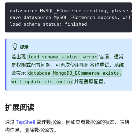
datasource MySQL_ECommerce creating
,
 please wa
save datasource MySQL_ECommerce success
,
 will 
load schema status
:
 finished
提示
若出现
错误，通常
load schema status: error
是权限或配置问题，可再次使用相同名称重试，系统
会提示
database MongoDB_ECommerce exists,
并覆盖原配置。
will update its config
扩展阅读
通过
TapShell
管理数据源，例如查看数据源的状态、表结
构信息、删除数据源等。