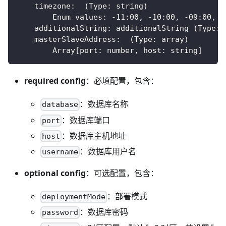
    timezone
:
(
Type
:
 string
)
        Enum values
:
-
11
:
00
,
-
10
:
00
,
-
09
:
00
,
.
    additionalString
:
 additionalString 
(
Type
:
 
    masterSlaveAddress
:
(
Type
:
 array
)
        Array
[
port
:
 number
,
 host
:
 string
]
required config
：必填配置，包含：
：数据库名称
database
：数据库端口
port
：数据库主机地址
host
：数据库用户名
username
optional config
：可选配置，包含：
：部署模式
deploymentMode
：数据库密码
password