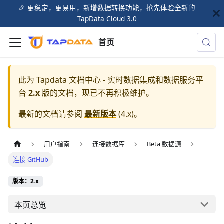
🎉️ 更稳定，更易用，新增数据转换功能，抢先体验全新的
TapData Cloud 3.0
首页
此为
Tapdata 文档中心 - 实时数据集成和数据服务平
台
2.x
版的文档，现已不再积极维护。
最新的文档请参阅
最新版本
(
4.x
)。
用户指南
连接数据库
Beta 数据源
连接 GitHub
版本：2.x
本页总览