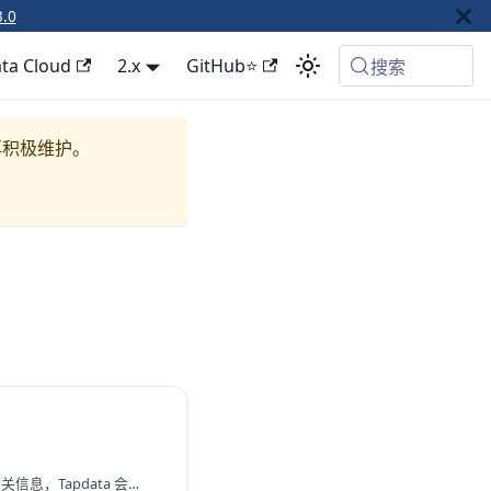
3.0
ta Cloud
2.x
GitHub⭐
搜索
再积极维护。
为便于后续快速读取任务相关信息，Tapdata 会将任务的必要配置、共享缓存等信息存储至内部的 MongoDB 数据库中。为存储更多的数据（如缓存数据），您可以创建一个外部数据库来存储相关数据。