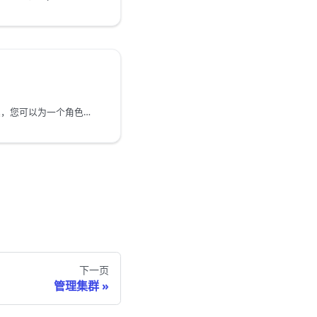
角色是一个或多个权限合集，您可以为一个角色授予多个操作权限，然后将角色授予给用户，该用户将继承该角色中的所有权限。基于此设计，您可以基于业务需求预先创建好角色，随后在创建用户直接赋予其角色，无需为每个用户配置权限，从而简化运维管理，提升安全性。
下一页
管理集群