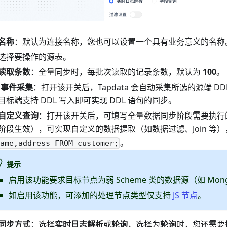
名称
：默认为连接名称，您也可以设置一个具有业务意义的名称
选择要操作的源表。
读取条数
：全量同步时，每批次读取的记录条数，默认为
100
。
L 事件采集
：打开该开关后，Tapdata 会自动采集所选的源端 D
目标端支持 DDL 写入即可实现 DDL 语句的同步。
自定义查询
：打开该开关后，可填写全量数据同步阶段需要执行的 
阶段生效），可实现自定义的数据提取（如数据过滤、Join 等
。
ame,address FROM customer;
提示
启用该功能要求目标节点为弱 Scheme 类的数据源（如 Mongo
如启用该功能，可添加的处理节点类型仅支持
JS 节点
。
同步方式
：选择
实时日志解析
或
轮询
，选择为
轮询
时，您还需要