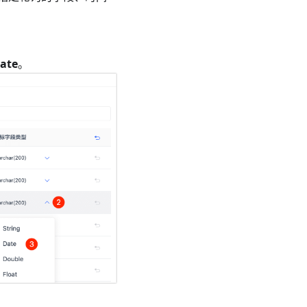
ate
。