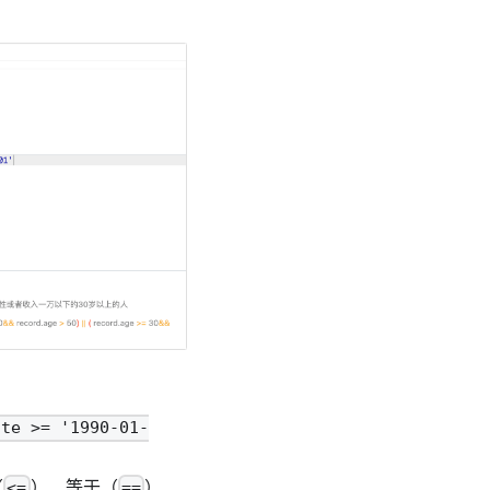
ate >= '1990-01-
（
）、等于（
）
<=
==