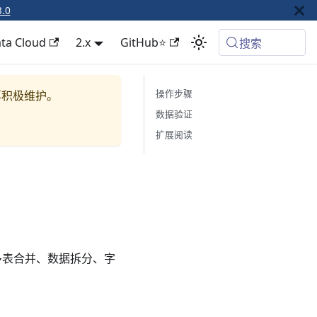
3.0
ta Cloud
2.x
GitHub⭐
搜索
操作步骤
再积极维护。
数据验证
扩展阅读
现多表合并、数据拆分、字