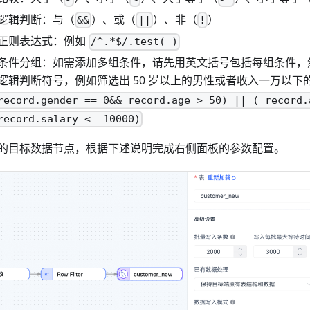
逻辑判断：与（
）、或（
）、非（
）
&&
||
!
正则表达式：例如
/^.*$/.test( )
条件分组：如需添加多组条件，请先用英文括号包括每组条件，
逻辑判断符号，例如筛选出 50 岁以上的男性或者收入一万以下的
record.gender == 0&& record.age > 50) || ( record.
record.salary <= 10000)
的目标数据节点，根据下述说明完成右侧面板的参数配置。