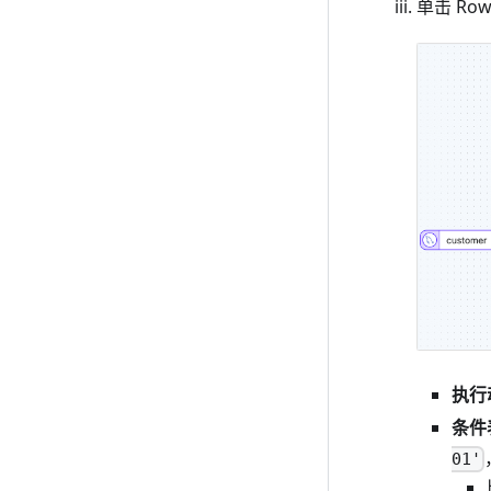
单击 Ro
执行
条件
01'