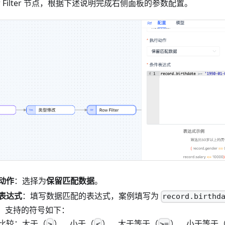
w Filter 节点，根据下述说明完成右侧面板的参数配置。
动作
：选择为
保留匹配数据
。
表达式
：填写数据匹配的表达式，案例填写为
record.birthd
，支持的符号如下：
比较：大于（
）、小于（
）、大于等于（
）、小于等于
>
<
>=