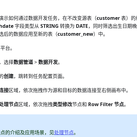
演示如何通过数据开发任务，在不改变源表（
customer
表）的
thdate
字段类型从
STRING
转换为
DATE
，同时筛选出生日期
选后的数据应用至新的表（
customer_new
）中。
a 平台。
，选择
数据管道
>
数据开发
。
的
创建
，跳转到任务配置页面。
连接
区域，依次拖拽作为源和目标的数据连接至右侧画布中。
处理节点
区域，依次拖拽
类型修改
节点和
Row Filter 节点
。
节点的介绍及应用场景，见
处理节点
。