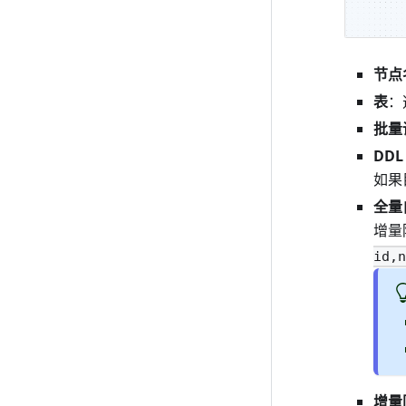
节点
表
：
批量
DD
如果
全量
增量
id,n
增量