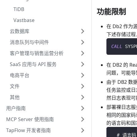
TiDB
功能限制
Vastbase
在 Db2 作
云数据库
下述存储过程
消息队列与中间件
CALL
 SYSP
客户管理与销售运营分析
SaaS 应用与 API 服务
在 DB2 的
问题，可能导
电商平台
由于 DB2
文件
任务监控或日
其他
然日志表现可
部署裸日志服
用户指南
相同的国家码
MCP Server 使用指南
的语言码和国
TapFlow 开发者指南
  # 语言码 