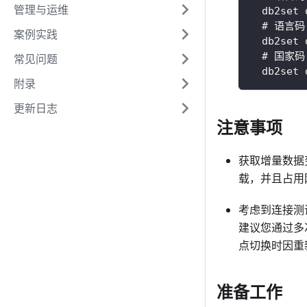
管理与运维
  db2set 
  # 语言码
案例实践
  db2set 
  # 国家码
常见问题
  db2set 
附录
更新日志
注意事项
获取增量数据
载，并且占用网
考虑到连接测试会
建议您通过多
点切换时因重新
准备工作