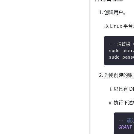
创建用户。
以 Linux
-- 请替换 
sudo user
sudo pass
为刚创建的账
以具有 D
执行下述
-- 请
GRANT