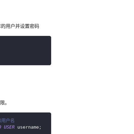
据库的用户并设置密码
权限。
称和用户名
O
USER
 username
;