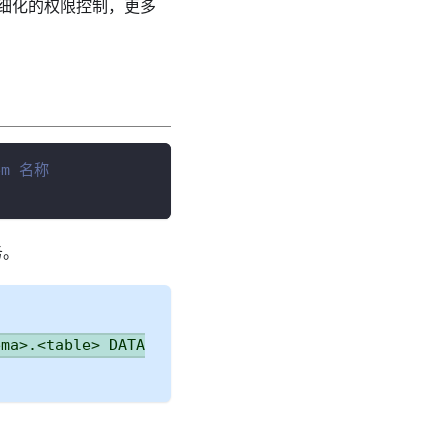
细化的权限控制，更多
em 名称
务。
ema>.<table> DATA