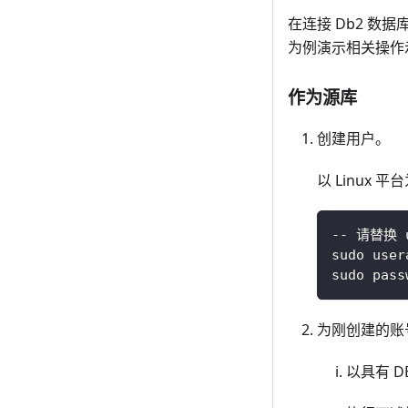
在连接 Db2 数
为例演示相关操作
作为源库
创建用户。
以 Linux
-- 请替换 
sudo user
sudo pass
为刚创建的账
以具有 D