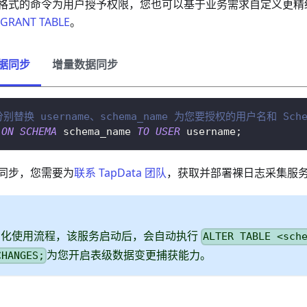
格式的命令为用户授予权限，您也可以基于业务需求自定义更精
GRANT TABLE
。
据同步
增量数据同步
分别替换 username、schema_name 为您要授权的用户名和 Sch
ON
SCHEMA
 schema_name 
TO
USER
 username
;
同步，您需要为
联系 TapData 团队
，获取并部署裸日志采集服
简化使用流程，该服务启动后，会自动执行
ALTER TABLE <sch
为您开启表级数据变更捕获能力。
CHANGES;