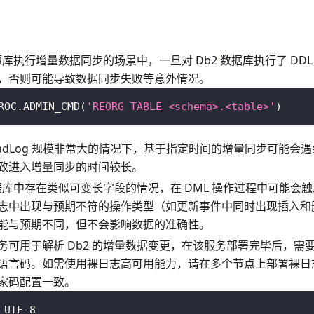
为源库执行增量数据同步的场景中，一旦对 Db2 数据库执行了 DD
，否则可能导致数据同步失败等意外情况。
ROC
.
ADMIN_CMD
(
'REORG TABLE <schema>.<table>'
)
 ReadLog 规模非常大的情况下，基于指定时间的增量同步可能会遇到
致进入增量同步的时间较长。
 数据库中存在类似可变长字段的情况，在 DML 操作过程中可能会
志中出现与预期不符的操作类型（如更新事件中同时出现插入和
能与预期不同，但不会影响数据的准确性。
务可用于解析 Db2 的增量数据变更，在该服务部署完毕后，需要为
语言码。如需使用裸日志高可用能力，请在多个节点上部署裸日
家码配置一致。
UTF-8