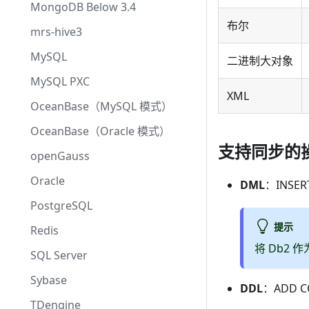
MongoDB Below 3.4
布尔
mrs-hive3
MySQL
二进制大对象
MySQL PXC
XML
OceanBase（MySQL 模式）
OceanBase（Oracle 模式）
支持同步的
openGauss
Oracle
DML
：INSER
PostgreSQL
提示
Redis
将 Db2
SQL Server
Sybase
DDL
：ADD C
TDengine