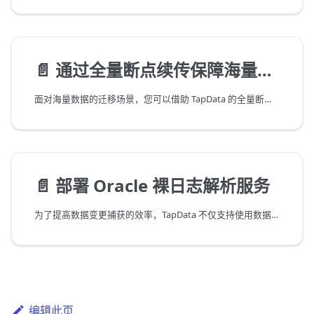
📄️
通过全量断点续传保障海量数据迁移
面对海量数据的迁移场景，您可以借助 TapData 的全量断点续传功能，将数据分片并迁移，提高数据迁移的可靠性，保障迁移任务的成功运行。
📄️
部署 Oracle 裸日志解析服务
为了提高数据变更捕获的效率，TapData 不仅支持使用数据库原生日志解析工具（LogMiner），还开发了直接解析数据库增量日志文件的能力，从而实现更高效的事件捕获，可获得更高的采集性能（每秒处理的记录数 RPS 20,000 以上），降低采集增量数据对源库的影响，但由于需要单独部署额外的组件，会增加一定的运维成本，适用于数据变更频繁的场景。
编辑此页