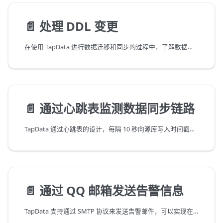
📄️
处理 DDL 变更
在使用 TapData 进行数据迁移和同步的过程中，了解数据源的表结构变更操作（如 DDL 操作）对数据流转的影响至关重要。TapData 致力于无缝处理大多数 DDL 变更，您需要了解表结构变更（如增减列）对数据同步流程的潜在影响，避免影响业务正常运行。
📄️
通过心跳表监测数据同步链路
TapData 通过心跳表的设计，每隔 10 秒向源库写入时间戳信息，通过检查心跳表中的时间戳信息，我们可以快速判断数据源的活跃性和链路健康状况，从而更好地监测数据同步链路，保障数据同步链路的稳定性和可靠性。
📄️
通过 QQ 邮箱发送告警信息
TapData 支持通过 SMTP 协议来发送告警邮件，可以实现在用户常用的邮箱中及时接收到异常通知，从而帮助您及时感知运行异常，保障任务运行的稳定性和可靠性。