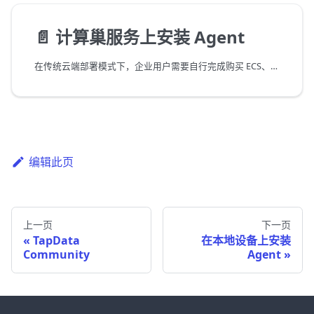
📄️
计算巢服务上安装 Agent
在传统云端部署模式下，企业用户需要自行完成购买 ECS、准备环境、安全策略配置等复杂流程，由于高度依赖人工经验，交付周期和质量都难以保障。为进一步提升部署便捷性和安全性，TapData 通过阿里云计算巢帮助用户在安全的网络环境中一键部署 TapData Agent，实现了部署、交付、运维全服务生命周期的效率升级，极大降低使用门槛。
编辑此页
上一页
下一页
TapData
在本地设备上安装
Community
Agent