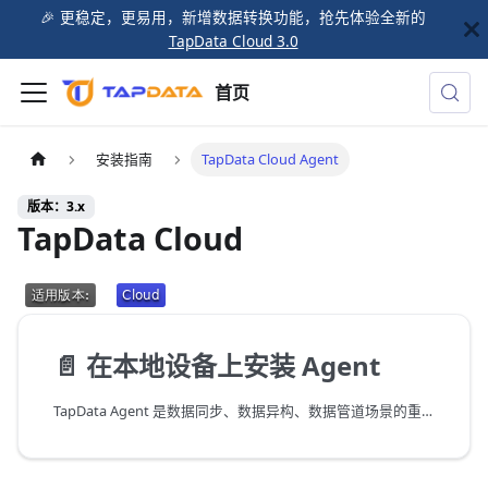
🎉️ 更稳定，更易用，新增数据转换功能，抢先体验全新的
TapData Cloud 3.0
首页
安装指南
TapData Cloud Agent
版本：3.x
TapData Cloud
📄️
在本地设备上安装 Agent
TapData Agent 是数据同步、数据异构、数据管道场景的重要组件，您可以将其部署在云端，由 TapData Cloud 提供 Agent 运行所需的计算/存储资源并自动部署，同时提供统一的运行维护和资源监控以提升运行可靠性，免去部署和运维精力，专注业务本身；您也可以选购半托管实例，充分利用自有的硬件资源，获得更低的价格的同时，进一步提升安全性。