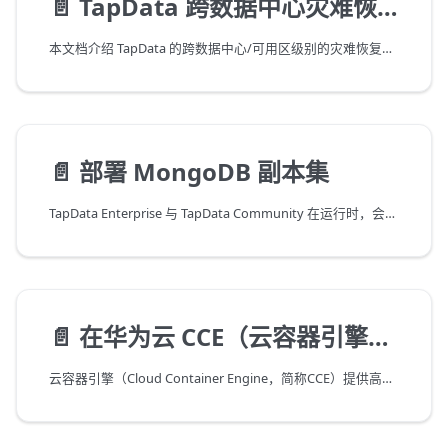
📄️
TapData 跨数据中心灾难恢复实践
本文档介绍 TapData 的跨数据中心/可用区级别的灾难恢复（DR）解决方案，适用于需要应对整个数据中心或可用区故障的生产环境。该方案通过"主集群 + 冷备服务 + 热数据"的模式，实现跨地域的数据持续热同步和服务快速切换，确保在区域性灾难发生时业务能够快速恢复。
📄️
部署 MongoDB 副本集
TapData Enterprise 与 TapData Community 在运行时，会将任务的必要配置、共享缓存等信息存储至 MongoDB 数据库中，为保障生产环境的高可用，在部署 TapData 前，需要完成 MongoDB 副本集的部署，本文将介绍具体的部署流程。
📄️
在华为云 CCE（云容器引擎）上部署 TapData
云容器引擎（Cloud Container Engine，简称CCE）提供高度可扩展的、高性能的企业级Kubernetes集群。借助云容器引擎，您可以在华为云的 CCE 集群中轻松部署和管理 TapData 服务。