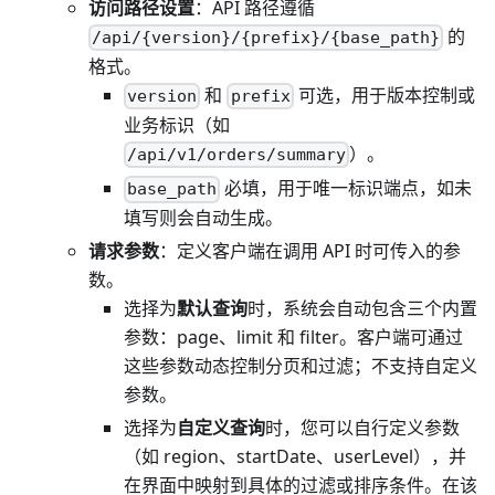
访问路径设置
：API 路径遵循
的
/api/{version}/{prefix}/{base_path}
格式。
和
可选，用于版本控制或
version
prefix
业务标识（如
）。
/api/v1/orders/summary
必填，用于唯一标识端点，如未
base_path
填写则会自动生成。
请求参数
：定义客户端在调用 API 时可传入的参
数。
选择为
默认查询
时，系统会自动包含三个内置
参数：page、limit 和 filter。客户端可通过
这些参数动态控制分页和过滤；不支持自定义
参数。
选择为
自定义查询
时，您可以自行定义参数
（如 region、startDate、userLevel），并
在界面中映射到具体的过滤或排序条件。在该