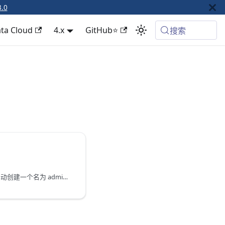
3.0
ta Cloud
4.x
GitHub⭐
搜索
TapData 部署完成后，会自动创建一个名为 admin@admin.com 的系统管理员，为更好地管理平台操作权限，您可以通过该账号登录 TapData 平台，为组织内的其他成员执行创建用户、赋予权限等管理操作。