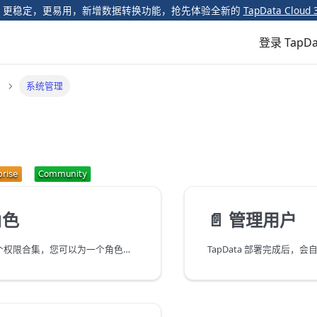
️ 更稳定，更易用，新增数据转换功能，抢先体验全新的
TapData Cloud 
登录 TapDa
系统管理
角色
📄️
管理用户
角色是一个或多个权限合集，您可以为一个角色授予多个操作权限，然后将角色授予给用户，该用户将继承该角色中的所有权限。基于此设计，您可以基于业务需求预先创建好角色，随后在创建用户直接赋予其角色，无需为每个用户配置权限，从而简化运维管理，提升安全性。