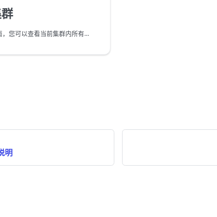
集群
通过集群管理页面，您可以查看当前集群内所有组件的运行状态和对外建立的连接数等信息，同时支持管理操作。
数说明